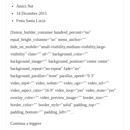
Amici.Net
14 Dicembre 2015
Festa Santa Lucia
[fusion_builder_container hundred_percent="no"
equal_height_columns="no" menu_anchor=""
hide_on_mobile="small-visibility,medium-visibility,large-
visibility" class="" id="" background_color=""
background_image="" background_position="center center"
background_repeat="no-repeat" fade="no"
background_parallax="none" parallax_speed="0.3"
video_mp4="" video_webm="" video_ogv="" video_url=""
video_aspect_ratio="16:9" video_loop="yes" video_mute="yes"
overlay_color="" video_preview_image="" border_size=""
border_color="" border_style="solid" padding_top=""
padding_bottom="" padding_left=""…
Continua a leggere