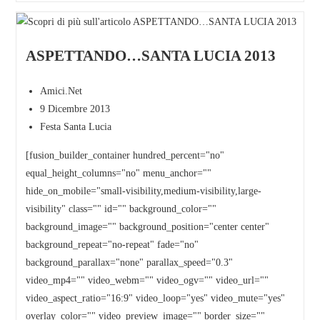
ASPETTANDO…SANTA LUCIA 2013
Amici.Net
9 Dicembre 2013
Festa Santa Lucia
[fusion_builder_container hundred_percent="no"
equal_height_columns="no" menu_anchor=""
hide_on_mobile="small-visibility,medium-visibility,large-
visibility" class="" id="" background_color=""
background_image="" background_position="center center"
background_repeat="no-repeat" fade="no"
background_parallax="none" parallax_speed="0.3"
video_mp4="" video_webm="" video_ogv="" video_url=""
video_aspect_ratio="16:9" video_loop="yes" video_mute="yes"
overlay_color="" video_preview_image="" border_size=""