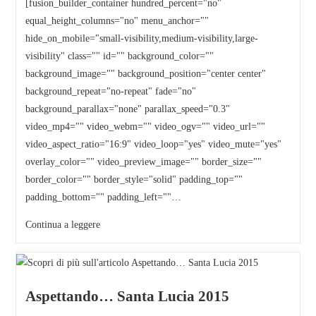
[fusion_builder_container hundred_percent="no"
equal_height_columns="no" menu_anchor=""
hide_on_mobile="small-visibility,medium-visibility,large-
visibility" class="" id="" background_color=""
background_image="" background_position="center center"
background_repeat="no-repeat" fade="no"
background_parallax="none" parallax_speed="0.3"
video_mp4="" video_webm="" video_ogv="" video_url=""
video_aspect_ratio="16:9" video_loop="yes" video_mute="yes"
overlay_color="" video_preview_image="" border_size=""
border_color="" border_style="solid" padding_top=""
padding_bottom="" padding_left=""…
Continua a leggere
Aspettando… Santa Lucia 2015