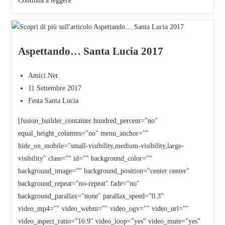
Continua a leggere
Aspettando… Santa Lucia 2017
Amici.Net
11 Settembre 2017
Festa Santa Lucia
[fusion_builder_container hundred_percent="no"
equal_height_columns="no" menu_anchor=""
hide_on_mobile="small-visibility,medium-visibility,large-
visibility" class="" id="" background_color=""
background_image="" background_position="center center"
background_repeat="no-repeat" fade="no"
background_parallax="none" parallax_speed="0.3"
video_mp4="" video_webm="" video_ogv="" video_url=""
video_aspect_ratio="16:9" video_loop="yes" video_mute="yes"