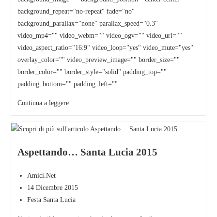
background_repeat="no-repeat" fade="no"
background_parallax="none" parallax_speed="0.3"
video_mp4="" video_webm="" video_ogv="" video_url=""
video_aspect_ratio="16:9" video_loop="yes" video_mute="yes"
overlay_color="" video_preview_image="" border_size=""
border_color="" border_style="solid" padding_top=""
padding_bottom="" padding_left=""…
Continua a leggere
Aspettando… Santa Lucia 2015
Amici.Net
14 Dicembre 2015
Festa Santa Lucia