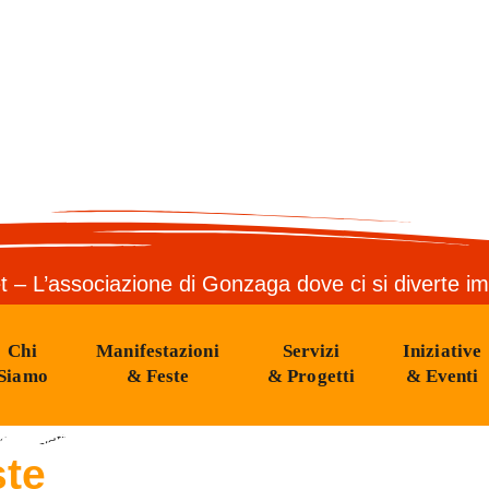
t – L’associazione di Gonzaga dove ci si diverte i
Chi
Manifestazioni
Servizi
Iniziative
Siamo
& Feste
& Progetti
& Eventi
 iniziative dedicate a tutta la cittadinanza.
ste