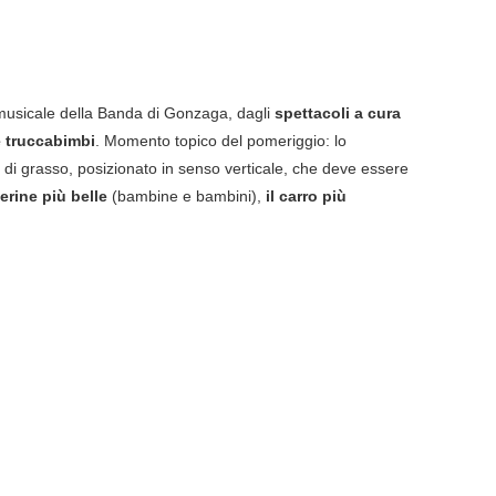
musicale della Banda di Gonzaga, dagli
spettacoli a cura
e truccabimbi
. Momento topico del pomeriggio: lo
o di grasso, posizionato in senso verticale, che deve essere
rine più belle
(bambine e bambini),
il carro più