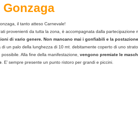
 Gonzaga
onzaga, il tanto atteso Carnevale!
ti provenienti da tutta la zona, è accompagnata dalla partecipazione 
mazioni di vario genere. Non mancano mai i gonfiabili e la postazion
a di un palo della lunghezza di 10 mt. debitamente coperto di uno strat
possibile. Alla fine della manifestazione,
vengono premiate le masche
e
. E’ sempre presente un punto ristoro per grandi e piccini.